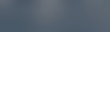
Reklamácie – sme tu pre vás
Ak sa produkt nezhoduje s očakávaniami alebo máte
akýkoľvek problém, náš zákaznícky servis vám poradí a
pomôže vybaviť reklamáciu čo najjednoduchšie a bez
zbytočných komplikácií.
*
E-mail
*
Číslo objednávky