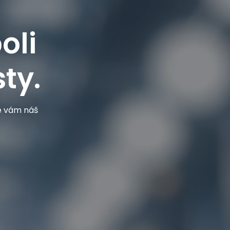
oli
ty.
je vám náš