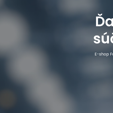
Ďa
sú
E-shop Fu