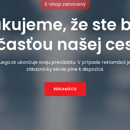
E-shop zatvorený
kujeme, že ste b
časťou našej ces
ego.sk ukončuje svoju prevádzku. V prípade reklamácií 
zákaznícky servis plne k dispozícii.
REKLAMÁCIE