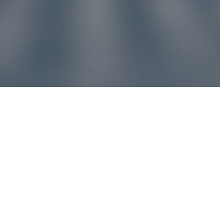
u pre vás
ľvek problém, náš zákaznícky