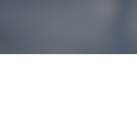
Reklamácie – sme t
Ak sa produkt nezhoduje s očakávaniami alebo máte akýko