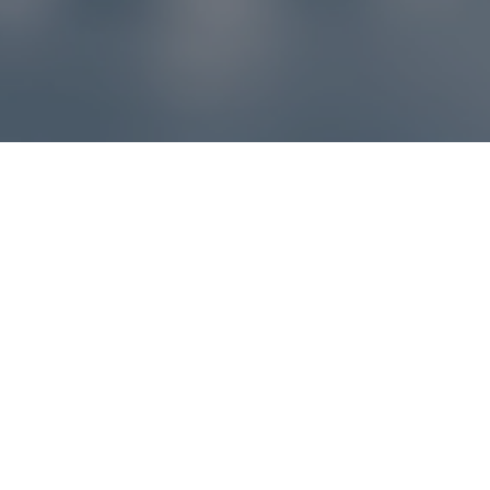
Reklamácie – sme tu pre vás
Ak sa produkt nezhoduje s očakávaniami alebo máte
akýkoľvek problém, náš zákaznícky servis vám poradí a
pomôže vybaviť reklamáciu čo najjednoduchšie a bez
zbytočných komplikácií.
*
E-mail
*
Číslo objednávky