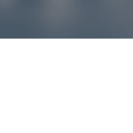
Reklamácie – sme tu pre vás
Ak sa produkt nezhoduje s očakávaniami alebo máte
akýkoľvek problém, náš zákaznícky servis vám poradí a
pomôže vybaviť reklamáciu čo najjednoduchšie a bez
zbytočných komplikácií.
*
E-mail
*
Číslo objednávky