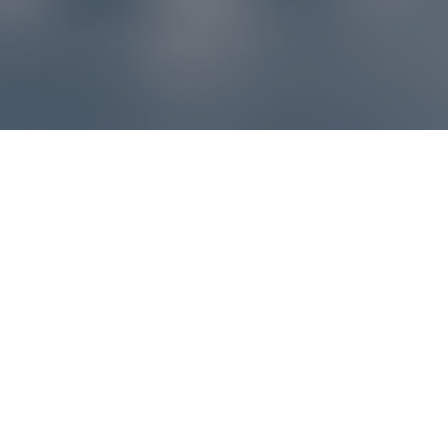
Reklamácie – sme tu pre vás
Ak sa produkt nezhoduje s očakávaniami alebo máte
akýkoľvek problém, náš zákaznícky servis vám poradí a
pomôže vybaviť reklamáciu čo najjednoduchšie a bez
zbytočných komplikácií.
*
E-mail
*
Číslo objednávky