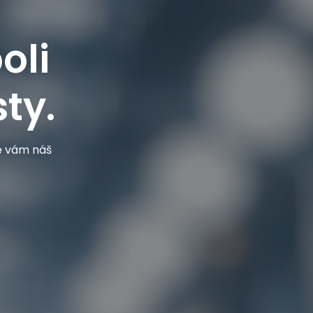
oli
ty.
je vám náš