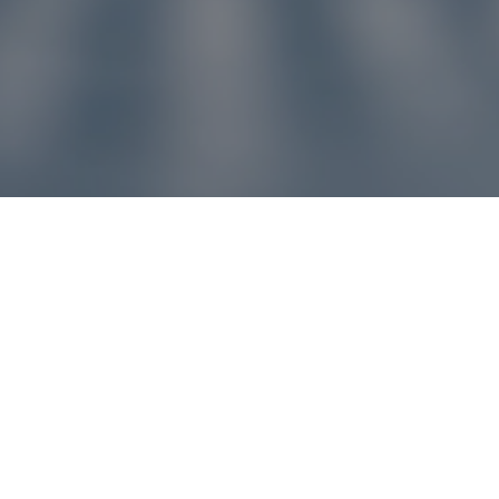
u pre vás
ľvek problém, náš zákaznícky