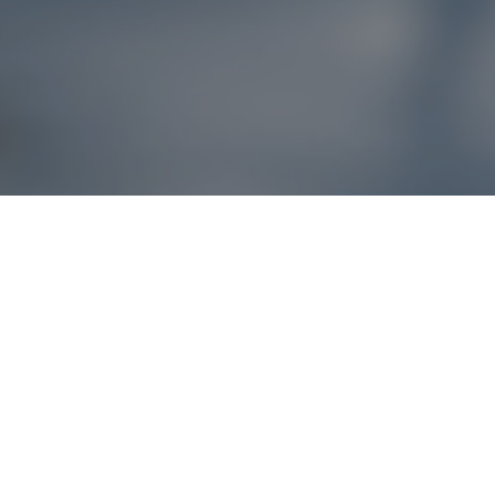
Reklamácie – sme t
Ak sa produkt nezhoduje s očakávaniami alebo máte akýko