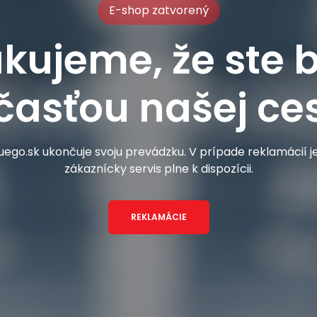
E-shop zatvorený
kujeme, že ste b
časťou našej ces
ego.sk ukončuje svoju prevádzku. V prípade reklamácií 
zákaznícky servis plne k dispozícii.
REKLAMÁCIE