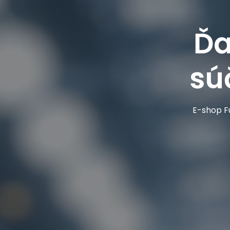
Ďa
sú
E-shop Fu