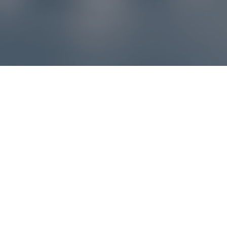
Reklamácie – sme tu pre vás
Ak sa produkt nezhoduje s očakávaniami alebo máte
akýkoľvek problém, náš zákaznícky servis vám poradí a
pomôže vybaviť reklamáciu čo najjednoduchšie a bez
zbytočných komplikácií.
*
E-mail
*
Číslo objednávky