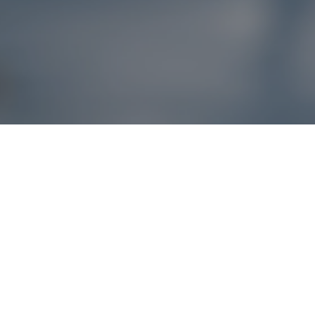
Reklamácie – sme t
Ak sa produkt nezhoduje s očakávaniami alebo máte akýko