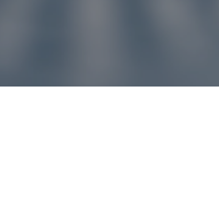
u pre vás
ľvek problém, náš zákaznícky