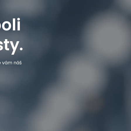
oli
ty.
je vám náš