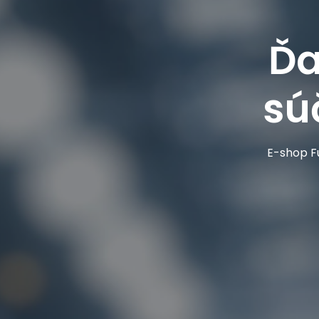
Ďa
sú
E-shop Fu