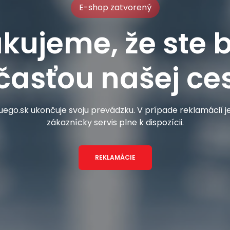
E-shop zatvorený
kujeme, že ste b
časťou našej ces
ego.sk ukončuje svoju prevádzku. V prípade reklamácií 
zákaznícky servis plne k dispozícii.
REKLAMÁCIE