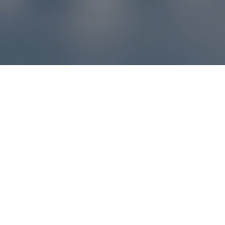
Reklamácie – sme tu pre vás
Ak sa produkt nezhoduje s očakávaniami alebo máte
akýkoľvek problém, náš zákaznícky servis vám poradí a
pomôže vybaviť reklamáciu čo najjednoduchšie a bez
zbytočných komplikácií.
*
E-mail
*
Číslo objednávky