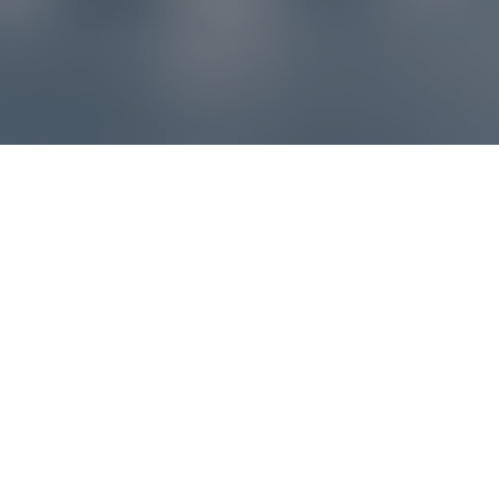
Reklamácie – sme tu pre vás
Ak sa produkt nezhoduje s očakávaniami alebo máte
akýkoľvek problém, náš zákaznícky servis vám poradí a
pomôže vybaviť reklamáciu čo najjednoduchšie a bez
zbytočných komplikácií.
*
E-mail
*
Číslo objednávky