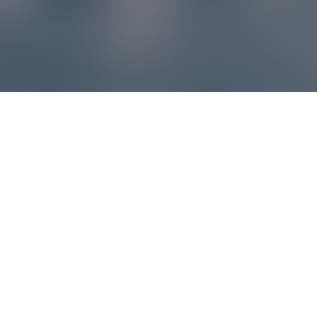
Reklamácie – sme tu pre vás
Ak sa produkt nezhoduje s očakávaniami alebo máte
akýkoľvek problém, náš zákaznícky servis vám poradí a
pomôže vybaviť reklamáciu čo najjednoduchšie a bez
zbytočných komplikácií.
*
E-mail
*
Číslo objednávky