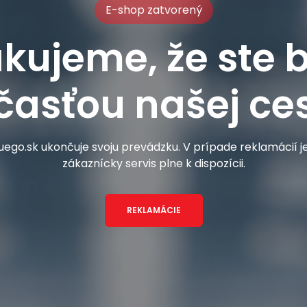
E-shop zatvorený
kujeme, že ste b
časťou našej ces
ego.sk ukončuje svoju prevádzku. V prípade reklamácií 
zákaznícky servis plne k dispozícii.
REKLAMÁCIE