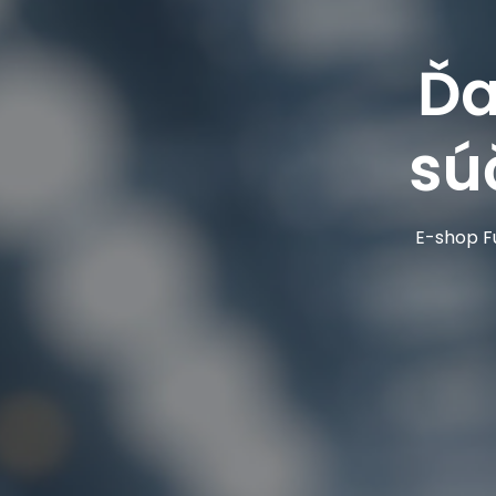
Ďa
sú
E-shop Fu