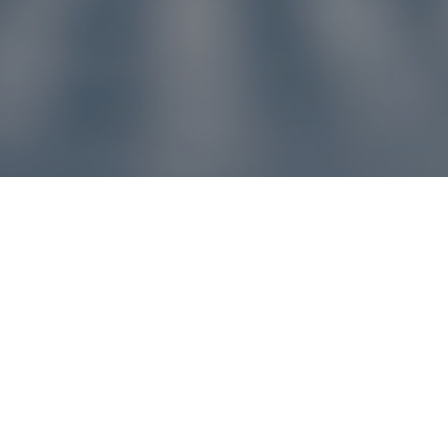
u pre vás
ľvek problém, náš zákaznícky