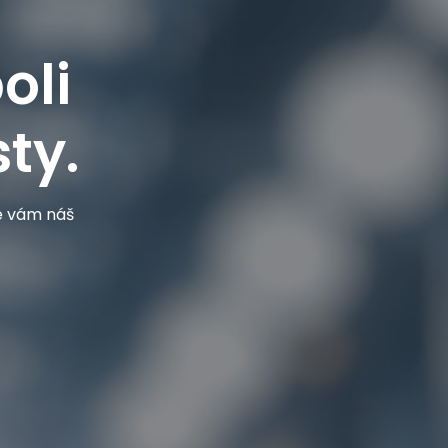
oli
ty.
je vám náš