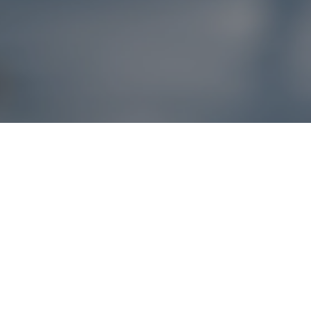
Reklamácie – sme t
Ak sa produkt nezhoduje s očakávaniami alebo máte akýko