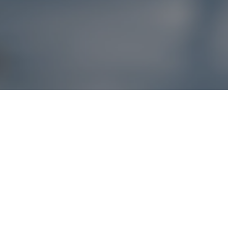
Reklamácie – sme t
Ak sa produkt nezhoduje s očakávaniami alebo máte akýko