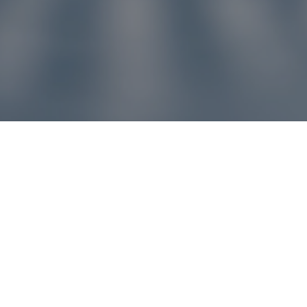
u pre vás
ľvek problém, náš zákaznícky