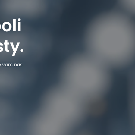
oli
ty.
je vám náš