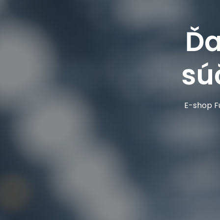
Ďa
sú
E-shop Fu