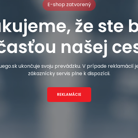
E-shop zatvorený
kujeme, že ste b
časťou našej ces
ego.sk ukončuje svoju prevádzku. V prípade reklamácií 
zákaznícky servis plne k dispozícii.
REKLAMÁCIE