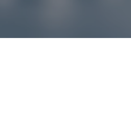
Reklamácie – sme tu pre vás
Ak sa produkt nezhoduje s očakávaniami alebo máte
akýkoľvek problém, náš zákaznícky servis vám poradí a
pomôže vybaviť reklamáciu čo najjednoduchšie a bez
zbytočných komplikácií.
*
E-mail
*
Číslo objednávky