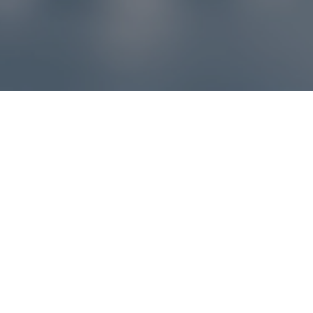
Reklamácie – sme tu pre vás
Ak sa produkt nezhoduje s očakávaniami alebo máte
akýkoľvek problém, náš zákaznícky servis vám poradí a
pomôže vybaviť reklamáciu čo najjednoduchšie a bez
zbytočných komplikácií.
*
E-mail
*
Číslo objednávky