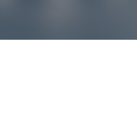
Reklamácie – sme tu pre vás
Ak sa produkt nezhoduje s očakávaniami alebo máte
akýkoľvek problém, náš zákaznícky servis vám poradí a
pomôže vybaviť reklamáciu čo najjednoduchšie a bez
zbytočných komplikácií.
*
E-mail
*
Číslo objednávky