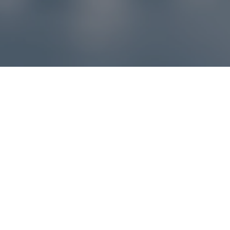
Reklamácie – sme tu pre vás
Ak sa produkt nezhoduje s očakávaniami alebo máte
akýkoľvek problém, náš zákaznícky servis vám poradí a
pomôže vybaviť reklamáciu čo najjednoduchšie a bez
zbytočných komplikácií.
*
E-mail
*
Číslo objednávky